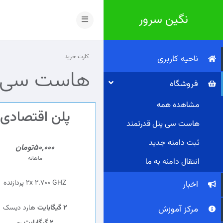
نگین سرور
تغییر
وضعیت
ناوبری
کارت خرید
ناحیه کاربری
هاست سی پ
فروشگاه
مشاهده همه
پلن اقتصادی
هاست سی پنل قدرتمند
ثبت دامنه جدید
50,000تومان
ماهانه
انتقال دامنه به ما
2x 2.700 GHZ پردازنده
اخبار
2 گیگابایت
هارد دیسک
مرکز آموزش