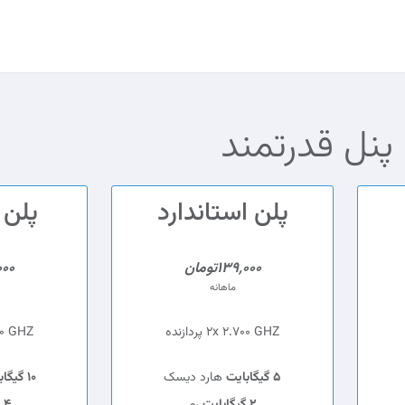
نل قدرتمند
پلن استاندارد
پلن 
139,000تومان
,000
ماهانه
2x 2.700 GHZ پردازنده
 2.700 GHZ
5 گیگابایت
هارد دیسک
10 گیگابایت