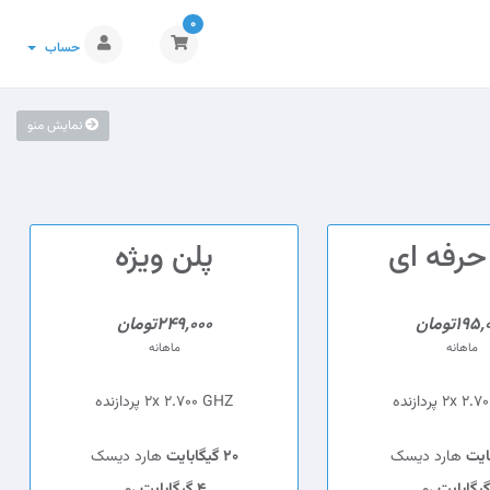
0
حساب
نمایش منو
حرفه ای
پلن ویژه
195تومان
249,000تومان
ماهانه
ماهانه
2x پردازنده
2x 2.700 GHZ پردازنده
هارد دیسک
20 گیگابایت
هارد دیسک