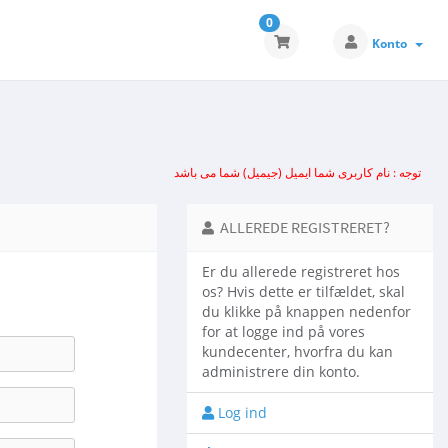
0
Konto
توجه : نام کاربری شما ایمیل (جیمیل) شما می باشد
ALLEREDE REGISTRERET?
Er du allerede registreret hos
os? Hvis dette er tilfældet, skal
du klikke på knappen nedenfor
for at logge ind på vores
kundecenter, hvorfra du kan
administrere din konto.
Log ind