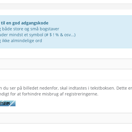
odens styrke: Indtast en adgangskode
 til en god adgangskode
 både store og små bogstaver
uder mindst et symbol (# $ ! % & osv...)
 ikke almindelige ord
n du ser på billedet nedenfor, skal indtastes i tekstboksen. Dette e
digt for at forhindre misbrug af registreringerne.