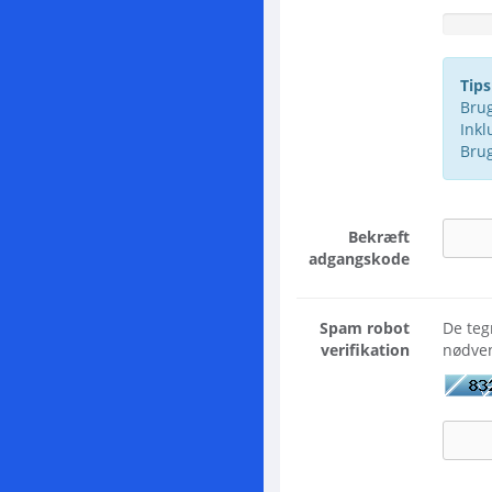
Adgangsk
Tips
Brug
Inkl
Brug
Bekræft
adgangskode
Spam robot
De teg
verifikation
nødven