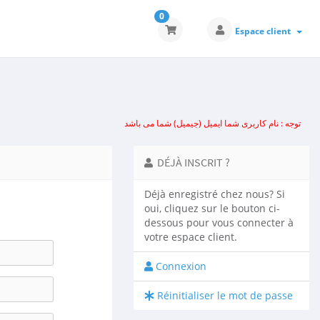
0
Espace client
توجه : نام کاربری شما ایمیل (جیمیل) شما می باشد
DÉJÀ INSCRIT ?
Déjà enregistré chez nous? Si
oui, cliquez sur le bouton ci-
dessous pour vous connecter à
votre espace client.
Connexion
Réinitialiser le mot de passe