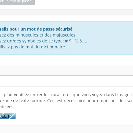
er un mot de passe
u mot de passe: Entrez un mot de passe
eils pour un mot de passe sécurisé
isez des minuscules et des majuscules
isez un/des symboles de ce type: # $ ! % & ...
ilisez pas de mot du dictionnaire
ous plaît veuillez entrer les caractères que vous voyez dans l'image 
a zone de texte fournie. Ceci est nécessaire pour empêcher des so
tisées.