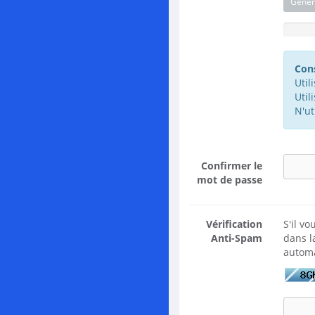
Génér
Niveau d
Cons
Util
Util
N'ut
Confirmer le
mot de passe
Vérification
S'il v
Anti-Spam
dans l
automa