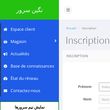
نگین سرور
Basculer
la
navigation
Accueil
Inscription
Espace client
Inscription
Magasin
Actualités
INSCRIPTION
Base de connaissances
État du réseau
Prénom
Contactez-nous
Nom
نمایش نیم سرورها