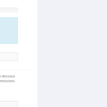
ci-dessous
umissions