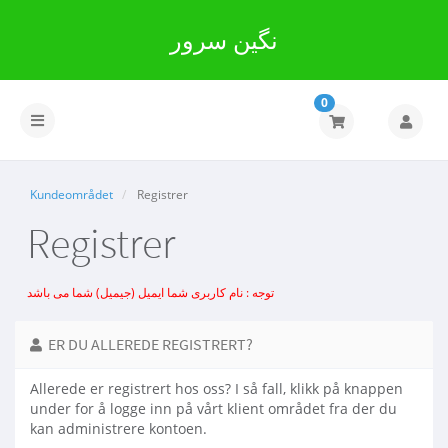
نگین سرور
0
Bytt
navigasjon
Kundeområdet
Registrer
Registrer
توجه : نام کاربری شما ایمیل (جیمیل) شما می باشد
ER DU ALLEREDE REGISTRERT?
Allerede er registrert hos oss? I så fall, klikk på knappen
under for å logge inn på vårt klient området fra der du
kan administrere kontoen.